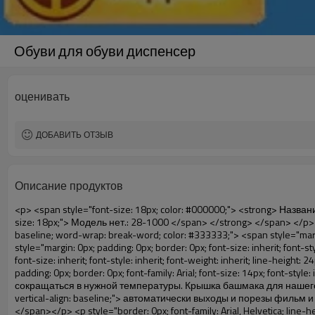
Обуви для обуви диспенсер
оценивать
ДОБАВИТЬ ОТЗЫВ
Описание продуктов
<p> <span style="font-size: 18px; color: #000000;"> <strong> Название продукта: для крышка башмака для диспенсер </strong> </span> </p> <p> <span style="color: #000000;"> <strong> <span style="font-size: 18px;"> Модель нет.: 28-1000 </span> </strong> </span> </p> <p><span style="color: #000000;">&nbsp;</span></p> <p style="border: 0px; font-family: Arial, Helvetica; line-height: 18px; vertical-align: baseline; word-wrap: break-word; color: #333333;"> <span style="margin: 0px; padding: 0px; border: 0px; font-size: 16px; font-style: inherit; font-weight: inherit; line-height: 24px; vertical-align: baseline;"> <span style="margin: 0px; padding: 0px; border: 0px; font-size: inherit; font-style: inherit; font-weight: bold; line-height: 24px; vertical-align: baseline;"> <span style="margin: 0px; padding: 0px; border: 0px; font-family: Arial; font-size: inherit; font-style: inherit; font-weight: inherit; line-height: 24px; vertical-align: baseline; color: black; background: lime;"> Принцип работы: </span> </span> </span> &nbsp;<span style="margin: 0px; padding: 0px; border: 0px; font-family: Arial; font-size: 14px; font-style: inherit; font-weight: inherit; line-height: 21px; vertical-align: baseline;"> Использовать принцип, что термо термоусадочная пленка будет сокращаться в нужной температуры. Крышка башмака для нашего машина <span style="margin: 0px; padding: 0px; border: 0px; font-size: inherit; font-style: inherit; font-weight: inherit; line-height: 21px; vertical-align: baseline;"> автоматически выходы и порезы фильм и предоставить горячего воздуха, это </span> Только занимает секунды, чтобы пусть фильм стать крышкой и вашим обуви обувь. </span></p> <p style="border: 0px; font-family: Arial, Helvetica; line-height: 18px; vertical-align: baseline; word-wrap: break-word; color: #333333;"> <span style="margin: 0px; padding: 0px; border: 0px; font-family: Arial; font-size: 14px; font-style: inherit; font-weight: inherit; line-height: 21px; vertical-align: baseline;"> Эта обувь крышка может <span style="margin: 0px; padding: 0px; border: 0px; font-size: inherit; font-style: inherit; font-weight: inherit; line-height: 21px; vertical-align: baseline;"> обувь разных размеров, слой фильм будет крышка нижней части обуви. </span> </span> </p> <p style="border: 0px; font-family: Arial, Helvetica; line-height: 18px; vertical-align: baseline; word-wrap: break-word; color: #333333;">&nbsp;</p> <p style="border: 0px; font-family: Arial, Helvetica; line-height: 18px; vertical-align: baseline; word-wrap: break-word; color: #333333;"> <span style="margin: 0px; padding: 0px; border: 0px; font-family: Arial; font-size: 16px; font-style: inherit; font-weight: inherit; line-height: 24px; vertical-align: baseline;"> <span style="margin: 0px; padding: 0px; border: 0px; font-size: inherit; font-style: inherit; font-weight: inherit; line-height: 24px; vertical-align: baseline; color: black; background: lime;"> <span style="margin: 0px; padding: 0px; border: 0px; font-size: inherit; font-style: inherit; font-weight: bold; line-height: 24px; vertical-align: baseline;"> Преимущество: </span> </span> </span> </p> <p style="border: 0px; font-family: Arial, Helvetica; line-height: 18px; vertical-align: baseline; word-wrap: brea