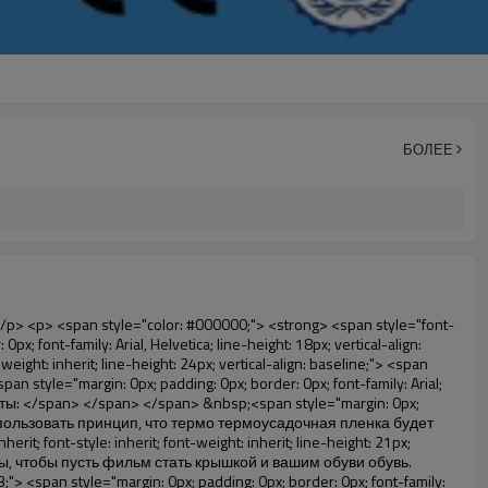
БОЛЕЕ
></p> <p style="border: 0px; font-family: Arial, Helvetica; line-height: 18px; vertical-align: baseline; word-wrap: break-word; color: #333333;">&nbsp;</p> <p style="border: 0px; font-family: Arial, Helvetica; line-height: 18px; vertical-align: baseline; word-wrap: break-word; color: #333333;"><span style="margin: 0px; padding: 0px; border: 0px; font-family: Arial; font-size: 14px; font-style: inherit; font-weight: inherit; line-height: 21px; vertical-align: baseline;"><span style="margin: 0px; padding: 0px; border: 0px; font-size: inherit; font-style: inherit; font-weight: inherit; line-height: 21px; vertical-align: baseline; color: black;">5. Удобный носить, может приспосабливать для различных размер обуви</span></span></p> <p style="border: 0px; font-family: Arial, Helvetica; line-height: 18px; vertical-align: baseline; word-wrap: break-word; color: #333333;">&nbsp;</p> <p style="border: 0px; font-family: Arial, Helvetica; line-height: 18px; vertical-align: baseline; word-wrap: break-word; color: #333333;"> <span style="margin: 0px; padding: 0px; border: 0px; font-size: 16px; font-style: inherit; font-weight: bold; line-height: 18px; vertical-align: baseline; color: #000000; background-color: #00ff00;"> <span style="margin: 0px; padding: 0px; border: 0px; font-size: inherit; font-style: inherit; font-weight: inherit; line-height: 24px; vertical-align: baseline;"> <span style="margin: 0px; padding: 0px; border: 0px; font-size: inherit; font-style: inherit; font-weight: inherit; line-height: 24px; vertical-align: baseline;"> Область применения для крышка башмака для диспенсер: </span> </span> </span> </p> <p style="border: 0px; font-family: Arial, Helvetica; line-height: 18px; vertical-align: baseline; word-wrap: break-word; color: #333333;"><br> <span style="margin: 0px; padding: 0px; border: 0px; font-size: 14px; font-style: inherit; font-weight: inherit; line-height: 18px; vertical-align: baseline; color: #000000;"> <span style="margin: 0px; padding: 0px; border: 0px; font-size: inherit; font-style: inherit; font-weight: inherit; line-height: 21px; vertical-align: baseline;"> <span style="margin: 0px; padding: 0px; border: 0px; font-size: inherit; font-style: inherit; font-weight: bold; line-height: 21px; vertical-align: baseline;"> Недвижимость: </span> </span> Модель дом, высокого класса проживания, и т. д. </span> </p> <p style="border: 0px; font-family: Arial, Helvetica; line-height: 18px; vertical-align: baseline; word-wrap: break-word; color: #333333;"><br> <span style="margin: 0px; padding: 0px; border: 0px; font-size: 14px; font-style: inherit; font-weight: inherit; line-height: 18px; vertical-align: baseline; color: #000000;"> <span style="margin: 0px; padding: 0px; border: 0px; font-size: inherit; font-style: inherit; font-weight: inherit; line-height: 21px; vertical-align: baseline;"> <span style="margin: 0px; padding: 0px; border: 0px; font-size: inherit; font-style: inherit; font-weight: bold; line-height: 21px; vertical-align: baseline;"> Системы образования: </span> </span> Детский сад, школа, компьютерный зал, исследования и обучения, лаборатории, и т. д. </span> </p> <p style="border: 0px; font-famil