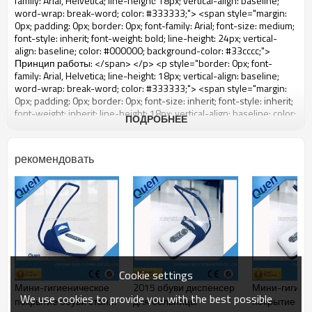
ПОДРОБНЕЕ
рекомендовать
Cookie settings
Мини-гигиеническое
2015 обуви диспенсер
Мини-гигиен
We use cookies to provide you with the best possible
покрытие обуви станок
для больницы
покрытие об