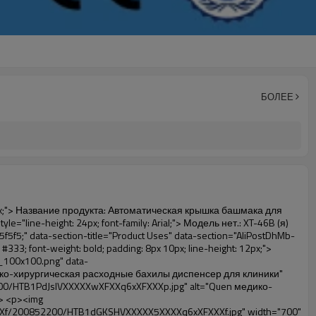
БОЛЕЕ
IVXXXXXhXpXXq6xXFXXXv/200852200/HTB1tt0rIVXXXXXhXpXXq6xXFXXXv.jpg" alt="Quen медико-хирургическая расходные бахилы диспенсер для клиники" width="700" ori-width="700" ori-height="564"></noscript> </p> <p>&nbsp;</p> <p>&nbsp;</p> <p>&nbsp;</p> <div id="ali-anchor-AliPostDhMb-hxybu" style="padding-top: 8px;" data-section-title="Product Advantages" data-section="AliPostDhMb-hxybu"> <div id="ali-title-AliPostDhMb-hxybu" style="padding: 8px 0px; border-bottom-style: solid;"> <span style="background-color: #ddd; color: #333; font-weight: bold; padding: 8px 10px; line-height: 12px;"> Преимущества продукта </span> </div> <div style="padding: 10px 0px;"> <p>&nbsp;</p> <table class="aliDataTable" style="width: 600px; height: 436px;"><tbody> <tr style="height: 34.35pt;" align="left"><td style="width: 598pt;" colspan="2" valign="center"><p> <span style="line-height: normal; font-weight: bold; font-size: 12pt; font-family: Arial;"> Преимущество Квэн крышка башмака для машины: </span> </p></td></tr> <tr style="height: 53.95pt;" align="left"> <td style="width: 181.85pt;" valign="center"><p><span style="line-height: normal; font-weight: bold; font-family: arial, helvetica, sans-serif; color: #008000; font-size: 14px;">1. Экономичный&nbsp; &nbsp;&nbsp;</span></p></td> <td style="width: 416.15pt;" valign="center"> <p> <span style="line-height: normal; font-family: arial, helvetica, sans-serif; font-size: 14px;"> Стоимость наших ПВХ ФИЛЬМ является экономичным, чем традиционные, толщина 28&mu;m </span> </p> <p> <span style="line-height: normal; font-family: arial, helvetica, sans-serif; font-size: 14px;"> Она более долговечна </span> </p> </td> </tr> <tr style="height: 52pt;" align="left"> <td valign="center"><p><span style="line-height: normal; font-weight: bold; font-family: arial, helvetica, sans-serif; color: #008000; font-size: 14px;">2. Большой емкости</span></p></td> <td valign="center"> <p> <span style="line-height: normal; font-family: arial, helvetica, sans-serif; font-size: 14px;"> Один рулон пленки может сделать 800 пар обуви, для других крышка башмака для машины, </span> </p> <p> <span style="line-height: normal; font-family: arial, helvetica, sans-serif; font-size: 14px;"> Емкость только 50-100 пар обуви крышка </span> </p> </td> </tr> <tr style="height: 53pt;" align="left"> <td valign="center"><p><span style="line-height: normal; font-weight: bold; font-family: arial, helvetica, sans-serif; color: #008000; font-size: 14px;">3. Долго дизайн жизни</span></p></td> <td valign="center"><p> <span style="line-height: normal; font-family: arial, helvetica, sans-serif; font-size: 14px;"> , Дези </span> <span style="line-height: normal; font-family: arial, helvetica, sans-serif; font-size: 14px;"> GN жизнь 600,000 раз </span> </p></td> </tr> <tr style="height: 51pt;" align="left"> <td valign="center"><p><span style="line-height: normal; font-weight: bold; font-family: arial, helvetica, sans-serif; color: #008000; font-size: 14px;">4.