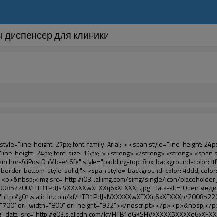
ы диспенсер для клиники
n> <span style="line-height: normal; font-family: Arial;"> Машина </span> <span style="line-height: normal; font-family: Arial;"> . </span> </span> </p> <p> <span style="line-height: 21px; font-size: 14px;"> <span style="line-height: normal; font-family: Arial;"> Он может <span style="line-height: 21px; color: #0000ff;"> </span> </span> <em> <span style="line-height: normal; font-weight: bold; font-family: Arial; color: #99cc00;"> Автоматически </span> </em> <span style="line-height: normal; font-family: Arial;"> <em> <span style="line-height: 21px; color: #99cc00;"> </span> </em> Выходы и порезы фильм ПВХ и </span> <em> <span style="line-height: normal; font-weight: bold; font-family: Arial; color: #99cc00;"> Обеспечить горячего воздуха. </span> </em> </span> </p> <p><br> <strong> <span style="line-height: 21px; font-size: 14px;"> <span style="line-height: normal; font-family: Arial;"> Это </span> <span style="line-height: 18px;"> <span style="line-height: normal; font-family: Arial;"> Только три </span> </span> <span style="line-height: normal; font-family: Arial;"> Секунд, чтобы сделать пленка ПВХ в обуви и обертывания людей обувь </span> <span style="line-height: normal; font-family: Arial;"> . </span> </span> </strong> </p> <p>&nbsp;</p> <p>&nbsp;</p> <p> <strong> <span style="line-height: 36px; color: #99cc00; font-size: 24px;"> <em> <span style="line-height: 21px;"> <span style="line-height: normal; font-family: Arial;"> Автоматическая крышка башмака для машины </span> </span> </em> </span> </strong> </p> <p> <span style="line-height: 27px; font-size: 18px; color: #99cc00;"> <em> <span style="line-height: 21px;"> <span style="line-height: normal; font-family: Arial;"> Чтобы обеспечить чистую окружающей среды! </span> </span> </em> </span> </p> <p><span style="line-height: 18px; background-color: #f5f5f5;">&nbsp;</span></p> </div> </div> <div id="ali-anchor-AliPostDhMb-e0wuz" style="padding-top: 8px;" data-section-title="Product Description" data-section="AliPostDhMb-e0wuz"> <div id="ali-title-AliPostDhMb-e0wuz" style="padding: 8px 0px; border-bottom-style: solid;"> <span style="background-color: #ddd; color: #333; font-weight: bold; padding: 8px 10px; line-height: 12px;"> Описание продукта </span> </div> <div style="padding: 10px 0px;"><p><img src="http://i03.i.aliimg.com/simg/single/icon/placeholder_100x100.png" data-src="http://g01.s.alicdn.com/kf/HTB1QRdpIVXXXXbbXVXXq6xXFXXXM/200852200/HTB1QRdpIVXXXXbbXVXXq6xXFXXXM.jpg" data-alt="Quen медико-хирургическая расходные бахилы диспенсер для клиники" width="700" style="background-color: #f5f5f5;" ori-width="700" ori-height="967" /> <noscript><img src="http://g01.s.alicdn.com/kf/HTB1QRdpIVXXXXbbXVXXq6xXFXXXM/200852200/HTB1QRdpIVXXXXbbXVXXq6xXFXXXM.jpg" alt="Quen медико-хирургическая расходные бахилы диспенсер для клиники" width="700" style="background-color: #f5f5f5;" ori-width="700" ori-height="967"></noscript> </p></div> </div> <p>&nbsp;</p> <p>&nbsp;<img src="http://i03.i.aliimg.com/simg/single/icon/placeholder_100x100.png" data-src="http://g01.s.alicdn.com/kf/HTB1tt0rIVXXXXXhXpXXq6xXFXXXv/200852200/HTB1tt0rIVXXXXXhXpXXq6xXFXXXv.jpg" data-alt="Quen медико-хирургическая расходные бахилы диспенсер для клиники" width="700" ori-width="700" ori-height="564" /> <noscript><img src="http://g01.s.alicdn.com/kf/HTB1tt0r