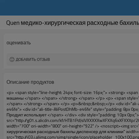
Quen медико-хирургическая расходные бахил
оценивать
ДОБАВИТЬ ОТЗЫВ
Описание продуктов
<p> <span style="line-height: 24px; font-size: 16px;"> <strong> <span style="line-height: 27px; font-family: Arial;"> <span style="line-height: 24px;"> Название продукта: Автоматическая крышка башмака для машины </span> </span> </strong> </span> </p> <p> <span style="line-height: 24px; font-size: 16px;"> <strong> </strong> <strong> <span style="line-height: 24px; font-family: Arial;"> Модель нет.: XT-46B (я) </span> </strong> </span> </p> <p>&nbsp;&nbsp;</p> <div id="ali-anchor-AliPostDhMb-e46fe" style="padding-top: 8px; background-color: #f5f5f5;" data-section-title="Product Uses" data-section="AliPostDhMb-e46fe"> <div id="ali-title-AliPostDhMb-e46fe" style="padding: 8px 0px; border-bottom-style: solid;"> <span style="background-color: #ddd; color: #333; font-weight: bold; padding: 8px 10px; line-height: 12px;"> Продукт использует </span> </div> <div style="padding: 10px 0px;"> <p>&nbsp;<img src="http://i03.i.aliimg.com/simg/single/icon/placeholder_100x100.png" data-src="http://g01.s.alicdn.com/kf/HTB1PdJsIVXXXXXwXFXXq6xXFXXXp/200852200/HTB1PdJsIVXXXXXwXFXXq6xXFXXXp.jpg" data-alt="Quen медико-хирургическая расходные бахилы диспенсер для клиники" width="700" ori-width="800" ori-height="922" /> <noscript><img src="http://g01.s.alicdn.com/kf/HTB1PdJsIVXXXXXwXFXXq6xXFXXXp/200852200/HTB1PdJsIVXXXXXwXFXXq6xXFXXXp.jpg" alt="Quen медико-хирургическая расходные бахилы диспенсер для клиники" width="700" ori-width="800" ori-height="922"></noscript> </p> <p>&nbsp;</p> <p><img src="http://i03.i.aliimg.com/simg/single/icon/placeholder_100x100.png" data-src="http://g03.s.alicdn.com/kf/HTB1dGKSHVXXXXX5XXXXq6xXFXXXf/200852200/HTB1dGKSHVXXXXX5XXXXq6xXFXXXf.jpg" width="700" /> <noscript><img src="http://g03.s.alicdn.com/kf/HTB1dGKSHVXXXXX5XXXXq6xXFXXXf/200852200/HTB1dGKSHVXXXXX5XXXXq6xXFXXXf.jpg" width="700"></noscript> </p> </div> </div> <p>&nbsp;</p> <p>&nbsp;</p> <div id="ali-anchor-AliPostDhMb-te3xv" style="padding-top: 8px;" data-section-title="Technology" data-section="AliPostDhMb-te3xv"> <div id="ali-title-AliPostDhMb-te3xv" style="padding: 8px 0px; border-bottom-style: solid;"> <span style="background-color: #ddd; color: #333; font-weight: bold; padding: 8px 10px; line-height: 12px;"> Технологии </span> </div> <div style="padding: 10px 0px;"> <p>&nbsp; <span style="line-height: normal; font-size: 14px; font-family: Arial;"> Это Автоматическая крышка башмака для машины использует принцип, что <span style="line-height: 21px; color: #0000ff;"> <strong> <span style="line-height: 21px; color: #99cc00;"> <em> T </em> </span> </strong> </span> </span> <strong> <span style="line-height: 21px; color: #99cc00;"> <em> <span style="line-height: normal; font-family: Arial;"> Hermo термоусадочная пленка будет сокращаться в </span> </em> </span> </strong> </p> <p> <span style="line-height: 21px; font-size: 14px;"> <strong> <em> <span style="line-height: normal; font-family: Arial; color: #99cc00;"> Надлежащей температуре </span> </em> </strong> <span style="line-height: normal; font-family: Arial;"> <strong> <em> <span style="line-height: 21px; color: #99cc00;"> . </span> </em> </strong> Полный различные технологии от другие крышка </spa