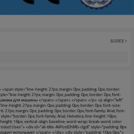
БОЛЕЕ
rial;"> Чтобы обеспечить чистую окружающей среды! </span> </span> </em> </span> </p> </div> </div> <p align="left" style="border: 0px; font-family: Arial, Helvetica; line-height: 18px; vertical-align: baseline; word-wrap: break-word; color: #333333;">&nbsp;</p> <p style="border: 0px; font-family: Arial, Helvetica, sans-serif; font-size: 14px; line-height: 26.6000003814697px; vertical-align: baseline; word-wrap: break-word; color: #333333;">&nbsp;</p> <div id="ali-anchor-AliPostDhMb-1epqd" style="padding-top: 8px;" data-section="AliPostDhMb-1epqd" data-section-title="Product Description"> <div id="ali-title-AliPostDhMb-1epqd" style="padding: 8px 0px; border-bottom-style: solid;"> <span style="background-color: #ddd; color: #333; font-weight: bold; padding: 8px 10px; line-height: 12px;"> Описание продукта </span> </div> <div style="padding: 10px 0px;"> <p>&nbsp;&nbsp;<img src="http://i03.i.aliimg.com/simg/single/icon/placeholder_100x100.png" data-src="http://g01.s.alicdn.com/kf/HTB18lcbIXXXXXbEXVXXq6xXFXXXF/200852200/HTB18lcbIXXXXXbEXVXXq6xXFXXXF.jpg" data-alt="С 1000 шт. хрустальную туфельку крышка автоматических машины" width="700" style="background-color: #f5f5f5;" ori-width="785" ori-height="559" /> <noscript><img src="http://g01.s.alicdn.com/kf/HTB18lcbIXXXXXbEXVXXq6xXFXXXF/200852200/HTB18lcbIXXXXXbEXVXXq6xXFXXXF.jpg" alt="С 1000 шт. хрустальную туфельку крышка автоматических машины" width="700" style="background-color: #f5f5f5;" ori-width="785" ori-height="559"></noscript> </p> <p><img src="http://i03.i.aliimg.com/simg/single/icon/placeholder_100x100.png" data-src="http://g04.s.alicdn.com/kf/HTB1t2oxIXXXXXXOXpXXq6xXFXXXF/200852200/HTB1t2oxIXXXXXXOXpXXq6xXFXXXF.jpg" data-alt="С 1000 шт. хрустальную туфельку крышка автоматических машины" width="700" style="background-color: #f5f5f5;" ori-width="800" ori-height="654" /> <noscript><img src="http://g04.s.alicdn.com/kf/HTB1t2oxIXXXXXXOXpXXq6xXFXXXF/200852200/HTB1t2oxIXXXXXXOXpXXq6xXFXXXF.jpg" alt="С 1000 шт. хрустальную туфельку крышка автоматических машины" width="700" style="background-color: #f5f5f5;" ori-width="800" ori-height="654"></noscript> </p> </div> </div> <div id="ali-anchor-AliPostDhMb-jfxjh" style="padding-top: 8px;" data-section="AliPostDhMb-jfxjh" data-section-title="Product Advantages"> <div id="ali-title-AliPostDhMb-jfxjh" style="padding: 8px 0px; border-bottom-style: solid;"> <span style="background-color: #ddd; color: #333; font-weight: bold; padding: 8px 10px; line-height: 12px;"> Преимущества продукта </span> </div> <div style="padding: 10px 0px;"> <p>&nbsp;</p> <table class="aliDataTable" style="width: 600px; height: 436px;"><tbody> <tr style="height: 34.35pt;" align="left"><td style="width: 598pt;" colspan="2" valign="center"><p> <span style="line-height: normal; font-weight: bold; font-size: 12pt; font-family: Arial;"> Преимущество Квэн крышка башмака для машины: </span> </p></td></tr> <tr style="height: 53.95pt;" align="left"> <td style="width: 181.85pt;" valign="