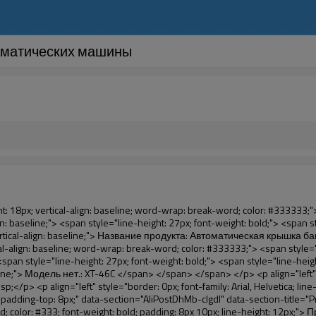
томатических машины
5f5;" ori-width="590" ori-height="588"></noscript> </p> <p>&nbsp;</p> </div> </div> <div id="ali-anchor-AliPostDhMb-iodkx" style="padding-top: 8px;" data-section="AliPostDhMb-iodkx" data-section-title="Technology"> <div id="ali-title-AliPostDhMb-iodkx" style="padding: 8px 0px; border-bottom-style: solid;"> <span style="background-color: #ddd; color: #333; font-weight: bold; padding: 8px 10px; line-height: 12px;"> Технологии </span> </div> <div style="padding: 10px 0px;"> <p>&nbsp;</p> <p style="background-color: #f5f5f5;"> <span style="line-height: normal; font-family: Arial;"> Это Автоматическая крышка башмака для машины использует принцип, что <span style="line-height: 21px; color: #0000ff;"> <strong> <span style="line-height: 21px; color: #99cc00;"> <em> T </em> </span> </strong> </span> </span> <strong> <span style="line-height: 21px; color: #99cc00;"> <em> <span style="line-height: normal; font-family: Arial;"> Hermo термоусадочная пленка будет сокращаться в </span> </em> </span> </strong> </p> <p style="background-color: #f5f5f5;"> <span style="line-height: 21px; font-size: 14px;"> <strong> <em> <span style="line-height: normal; font-family: Arial; color: #99cc00;"> Надлежащей температуре </span> </em> </strong> <span style="line-height: normal; font-family: Arial;"> <strong> <em> <span style="line-height: 21px; color: #99cc00;"> . </span> </em> </strong> Полный различные технологии от другие крышка </span> <span style="line-height: normal; font-family: Arial;"> Машина </span> <span style="line-height: normal; font-family: Arial;"> . </span> </span> </p> <p style="background-color: #f5f5f5;"> <span style="line-height: 21px; font-size: 14px;"> <span style="line-height: normal; font-family: Arial;"> Он может <span style="line-height: 21px; color: #0000ff;"> </span> </span> <em> <span style="line-height: normal; font-weight: bold; font-family: Arial; color: #99cc00;"> Автоматически </span> </em> <span style="line-height: normal; font-family: Arial;"> <em> <span style="line-height: 21px; color: #99cc00;"> </span> </em> Выходы и порезы фильм ПВХ и </span> <em> <span style="line-height: normal; font-weight: bold; font-family: Arial; color: #99cc00;"> Обеспечить горячего воздуха. </span> </em> </span> </p> <p style="background-color: #f5f5f5;"><br> <strong> <span style="line-height: 21px; font-size: 14px;"> <span style="line-height: normal; font-family: Arial;"> Это </span> <span style="line-height: 18px;"> <span style="line-height: normal; font-family: Arial;"> Только три </span> </span> <span style="line-height: normal; font-family: Arial;"> Секунд, чтобы сделать пленка ПВХ в обуви и обертывания людей обувь </span> <span style="line-height: normal; font-family: Arial;"> . </span> </span> </strong> </p> <p style="background-color: #f5f5f5;">&nbsp;</p> <p style="background-color: #f5f5f5;">&nbsp;</p> <p style="background-color: #f5f5f5;"> <strong> <span style="line-height: 36px; color: #99cc00; font-size: 24px;"> <em> <span style="line-height: 21px;"> <span style="line-height: normal; font-family: Arial;"> Автоматическая крышка башмака для машины </span> </span> </em> </span> </strong> </p> <p style="background-color: #f5f5f5;"> <span style="line-height: 27px; font-size: 18px; color: #99cc00;"> <em> <span style="line-height: 21px;"> <span style="line-height: normal; font-family: A