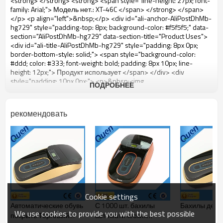
ПОДРОБНЕЕ
рекомендовать
Cookie settings
Автоматические обувь
С 1000 шт. бахилы
Бахилы дел
We use cookies to provide you with the best possible
покрыть Торговый
автоматических