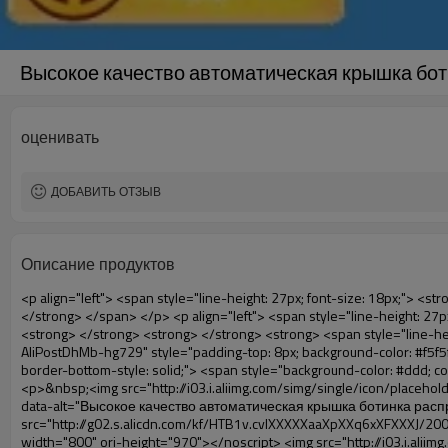
Высокое качество автоматическая крышка бо
оценивать
ДОБАВИТЬ ОТЗЫВ
Описание продуктов
<p align="left"> <span style="line-height: 27px; font-size: 18px;"> <strong> <span style="line-height: 27px; font-family: Arial;"> Название продукта: Автоматическая крышка башмака для машины </span> </strong> </span> </p> <p align="left"> <span style="line-height: 27px; font-size: 18px;"> <strong> </strong> <strong> </strong> <strong> </strong> <strong> </strong> <strong> </strong> <strong> </strong> <strong> </strong> <strong> </strong> <strong> <span style="line-height: 27px; font-family: Arial;"> Модель нет.: XT-46C </span> </strong> </span> </p> <p align="left">&nbsp;</p> <div id="ali-anchor-AliPostDhMb-hg729" style="padding-top: 8px; background-color: #f5f5f5;" data-section="AliPostDhMb-hg729" data-section-title="Product Uses"> <div id="ali-title-AliPostDhMb-hg729" style="padding: 8px 0px; border-bottom-style: solid;"> <span style="background-color: #ddd; color: #333; font-weight: bold; padding: 8px 10px; line-height: 12px;"> Продукт использует </span> </div> <div style="padding: 10px 0px;"> <p>&nbsp;<img src="http://i03.i.aliimg.com/simg/single/icon/placeholder_100x100.png" data-src="http://g02.s.alicdn.com/kf/HTB1v.cvIXXXXXaaXpXXq6xXFXXXJ/200852200/HTB1v.cvIXXXXXaaXpXXq6xXFXXXJ.jpg" data-alt="Высокое качество автоматическая крышка ботинка распределитель" width="700" ori-width="800" ori-height="970" /> <noscript><img src="http://g02.s.alicdn.com/kf/HTB1v.cvIXXXXXaaXpXXq6xXFXXXJ/200852200/HTB1v.cvIXXXXXaaXpXXq6xXFXXXJ.jpg" alt="Высокое качество автоматическая крышка ботинка распределитель" width="700" ori-width="800" ori-height="970"></noscript> <img src="http://i03.i.aliimg.com/simg/single/icon/placeholder_100x100.png" data-src="http://g04.s.alicdn.com/kf/HTB1AmpcHVXXXXXqXXXXq6xXFXXX3/200852200/HTB1AmpcHVXXXXXqXXXXq6xXFXXX3.jpg" data-alt="Высокое качество автоматическая крышка ботинка распределитель" width="700" ori-width="590" ori-height="588" /> <noscript><img src="http://g04.s.alicdn.com/kf/HTB1AmpcHVXXXXXqXXXXq6xXFXXX3/200852200/HTB1AmpcHVXXXXXqXXXXq6xXFXXX3.jpg" alt="Высокое качество автоматическая крышка ботинка распределитель" width="700" ori-width="590" ori-height="588"></noscript> </p> <p>&nbsp;</p> </div> </div> <div id="ali-anchor-AliPostDhMb-g01as" style="padding-top: 8px;" data-section="AliPostDhMb-g01as" data-section-title="Technology"> <div id="ali-title-AliPostDhMb-g01as" style="padding: 8px 0px; border-bottom-style: solid;"> <span style="background-color: #ddd; color: #333; font-weight: bold; padding: 8px 10px; line-height: 12px;"> Технологии </span> </div> <div style="padding: 10px 0px;"> <p>&nbsp; <span style="line-height: 21px; font-size: 14px;"> <span style="line-height: normal; font-family: Arial;"> Это Автоматическая крышка башмака для машины использует принцип, что <span style="line-height: 21px; color: #0000ff;"> <strong> <span style="line-height: 21px; color: #99cc00;"> <em> T </em> </span> </strong> </span> </span> <strong> <span style="line-height: 21px; color: #99cc00;"> <em> <span style="line-height: normal; font-family: Arial;"> Hermo термоусадочная пленка будет сокращаться в </span> </em> </span> </strong> </span> </p> <p> <span style="line-height: 21px; font-size: 14px;"> <strong> <em> <span style="line-height: norm