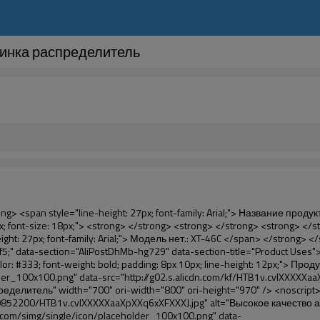
тинка распределитель
al; font-family: Arial; color: #99cc00;"> Надлежащей температуре </span> </em> </strong> <span style="line-height: normal; font-family: Arial;"> <strong> <em> <span style="line-height: 21px; color: #99cc00;"> . </span> </em> </strong> Полный различные технологии от другие крышка </span> <span style="line-height: normal; font-family: Arial;"> Машина </span> <span style="line-height: normal; font-family: Arial;"> . </span> </span> </p> <p> <span style="line-height: 21px; font-size: 14px;"> <span style="line-height: normal; font-family: Arial;"> Он может <span style="line-height: 21px; color: #0000ff;"> </span> </span> <em> <span style="line-height: normal; font-weight: bold; font-family: Arial; color: #99cc00;"> Автоматически </span> </em> <span style="line-height: normal; font-family: Arial;"> <em> <span style="line-height: 21px; color: #99cc00;"> </span> </em> Выходы и порезы фильм ПВХ и </span> <em> <span style="line-height: normal; font-weight: bold; font-family: Arial; color: #99cc00;"> Обеспечить горячего воздуха. </span> </em> </span> </p> <p><br> <strong> <span style="line-height: 21px; font-size: 14px;"> <span style="line-height: normal; font-family: Arial;"> Это </span> <span style="line-height: 18px;"> <span style="line-height: normal; font-family: Arial;"> Только три </span> </span> <span style="line-height: normal; font-family: Arial;"> Секунд, чтобы сделать пленка ПВХ в обуви и обертывания людей обувь </span> <span style="line-height: normal; font-family: Arial;"> . </span> </span> </strong> </p> <p>&nbsp;</p> <p>&nbsp;</p> <p> <strong> <span style="line-height: 36px; color: #99cc00; font-size: 24px;"> <em> <span style="line-height: 21px;"> <span style="line-height: normal; font-family: Arial;"> Автоматическая крышка башмака для машины </span> </span> </em> </span> </strong> </p> <p> <span style="line-height: 27px; font-size: 18px; color: #99cc00;"> <em> <span style="line-height: 21px;"> <span style="line-height: normal; font-family: Arial;"> Чтобы обеспечить чистую окружающей среды! </span> </span> </em> </span> </p> <p>&nbsp;</p> </div> </div> <div id="ali-anchor-AliPostDhMb-lcfkj" style="padding-top: 8px;" data-section="AliPostDhMb-lcfkj" data-section-title="Product Description"> <div id="ali-title-AliPostDhMb-lcfkj" style="padding: 8px 0px; border-bottom-style: solid;"> <span style="background-color: #ddd; color: #333; font-weight: bold; padding: 8px 10px; line-height: 12px;"> Описание продукта </span> </div> <div style="padding: 10px 0px;"><p>&nbsp;<img src="http://i03.i.aliimg.com/simg/single/icon/placeholder_100x100.png" data-src="http://g02.s.alicdn.com/kf/HTB18lcbIXXXXXbEXVXXq6xXFXXXF/200852200/HTB18lcbIXXXXXbEXVXXq6xXFXXXF.jpg" data-alt="Высокое качество автоматическая крышка ботинка распределитель" width="700" ori-width="785" ori-height="559" /> <noscript><img src="http://g02.s.alicdn.com/kf/HTB18lcbIXXXXXbEXVXXq6xXFXXXF/200852200/HTB18lcbIXXXXXbEXVXXq6xXFXXXF.jpg" alt="Высокое качество автоматическая крышка ботинка распределитель" width="700" ori-width="785" ori-height="559"></noscript> </p></div> </div> <p data-section-blank="AliPostDhMb-lcfkj">&nbsp;</p> <p data-section-blank="AliPostDhMb-lcfkj"><img src="http://i03.i.aliimg.com/simg/single/icon/placeholder_100x100.png" data-src="http://g04.s.alicdn.com/kf/HTB1t2oxIXXXXXXOXpXXq6xXFXXXF/200852200/HTB1t2oxIXXXXXXOXpXXq6xXFXXXF.jpg" dat