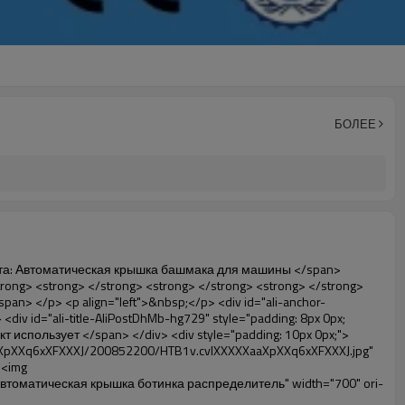
БОЛЕЕ
a-alt="Высокое качество автоматическая крышка ботинка распределитель" width="700" ori-width="800" ori-height="654" /> <noscript><img src="http://g04.s.alicdn.com/kf/HTB1t2oxIXXXXXXOXpXXq6xXFXXXF/200852200/HTB1t2oxIXXXXXXOXpXXq6xXFXXXF.jpg" alt="Высокое качество автоматическая крышка ботинка распределитель" width="700" ori-width="800" ori-height="654"></noscript> </p> <p data-section-blank="AliPostDhMb-g01as">&nbsp;</p> <div id="ali-anchor-AliPostDhMb-ktqz1" style="padding-top: 8px;" data-section="AliPostDhMb-ktqz1" data-section-title="Product Advantages"> <div id="ali-title-AliPostDhMb-ktqz1" style="padding: 8px 0px; border-bottom-style: solid;"> <span style="background-color: #ddd; color: #333; font-weight: bold; padding: 8px 10px; line-height: 12px;"> Преимущества продукта </span> </div> <div style="padding: 10px 0px;"> <p>&nbsp;</p> <table class="aliDataTable" style="width: 600px; height: 436px;"><tbody> <tr style="height: 34.35pt;" align="left"><td style="width: 598pt;" colspan="2" valign="center"><p> <span style="line-height: normal; font-weight: bold; font-size: 12pt; font-family: Arial;"> Преимущество Квэн крышка башмака для машины: </span> </p></td></tr> <tr style="height: 53.95pt;" align="left"> <td style="width: 181.85pt;" valign="center"><p><span style="line-height: normal; font-weight: bold; font-family: arial, helvetica, sans-serif; color: #008000; font-size: 14px;">1. Экономичный&nbsp; &nbsp;&nbsp;</span></p></td> <td style="width: 416.15pt;" valign="center"> <p> <span style="line-height: normal; font-family: arial, helvetica, sans-serif; font-size: 14px;"> Стоимость наших ПВХ ФИЛЬМ является экономичным, чем традиционные, толщина 28&mu;m </span> </p> <p> <span style="line-height: normal; font-family: arial, helvetica, sans-serif; font-size: 14px;"> Она более долговечна </span> </p> </td> </tr> <tr style="height: 52pt;" align="left"> <td valign="center"><p><span style="line-height: normal; font-weight: bold; font-family: arial, helvetica, sans-serif; color: #008000; font-size: 14px;">2. Большой емкости</span></p></td> <td valign="center"> <p> <span style="line-height: normal; font-family: arial, helvetica, sans-serif; font-size: 14px;"> Один рулон пленки может сделать 500 пар обуви, для других крышка башмака для машины, </span> </p> <p> <span style="line-height: normal; font-family: arial, helvetica, sans-serif; font-size: 14px;"> Емкость только 50-100 пар обуви крышка </span> </p> </td> </tr> <tr style="height: 53pt;" align="left"> <td valign="center"><p><span style="line-height: normal; font-weight: bold; font-family: arial, helvetica, sans-serif; color: #008000; font-size: 14px;">3. Долго дизайн жизни</span></p></td> <td valign="center"><p> <span style="line-height: normal; font-family: arial, helvetica, sans-serif; font-size: 14px;"> , Дези </span> <span style="line-he