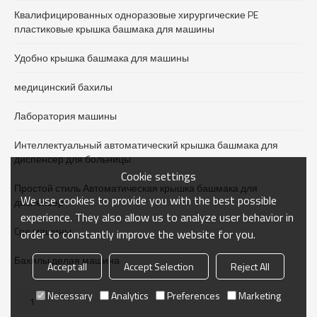
Квалифицированных одноразовые хирургические PE
пластиковые крышка башмака для машины
Удобно крышка башмака для машины
медицинский бахилы
Лаборатория машины
Интеллектуальный автоматический крышка башмака для
диспенсер для больницы
Cookie settings
Простой стиль Автоматическая крышка башмака для
We use cookies to provide you with the best possible
диспенсер
experience. They also allow us to analyze user behavior in
Cpe машины
order to constantly improve the website for you.
Бахилы делая машина
Accept all
Accept Selection
Reject All
Necessary
Analytics
Preferences
Marketing
1